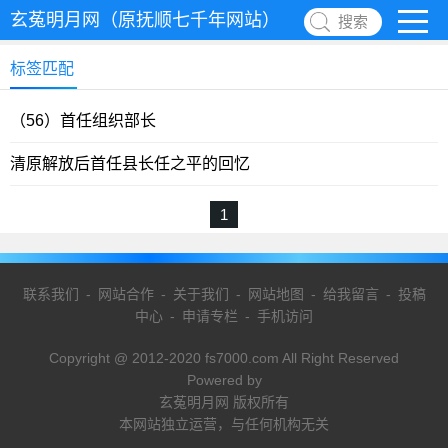
玄菟明月网（原抚顺七千年网站）
搜索
标签匹配
（56）首任组织部长
清原解放后首任县长任之平的回忆
1
联系我们
-
网站合作
-
关于我们
-
网站地图
-
给我留言
-
投稿
中心
-
申请专栏
-
手机访问
Copyright @ 2012-2020 fs7000.com All Right Reserved
Powered by
玄菟明月网 版权所有
本网站独立运营，与任何机构无关