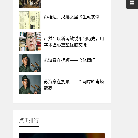
孙相适：尺蠖之屈的生动实例
卢然：以新闻敏锐叩问历史，用
学术匠心重塑抚顺文脉
苏海泉在抚顺——官修衙门
苏海泉在抚顺——浑河岸畔电塔
巍巍
点击排行