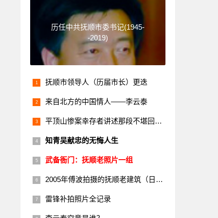
历任中共抚顺市委书记(1945-
-2019)
抚顺市领导人（历届市长）更迭
来自北方的中国情人——李云泰
平顶山惨案幸存者讲述那段不堪回首的历史
知青吴献忠的无悔人生
武备衙门：抚顺老照片一组
2005年傅波拍摄的抚顺老建筑（日本楼）
雷锋补拍照片全记录