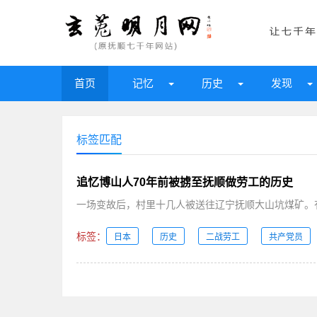
首页
记忆
历史
发现
标签匹配
追忆博山人70年前被掳至抚顺做劳工的历史
一场变故后，村里十几人被送往辽宁抚顺大山坑煤矿。有
标签：
日本
历史
二战劳工
共产党员