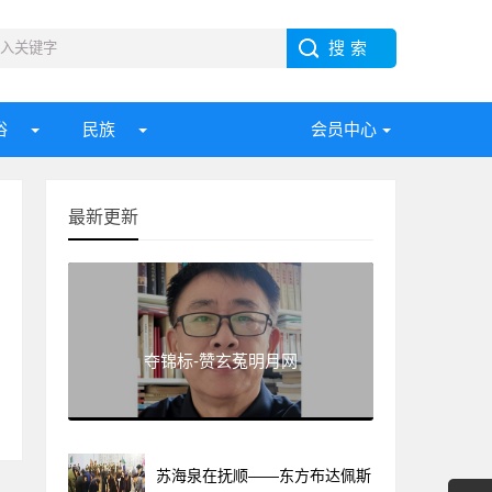
俗
民族
会员中心
最新更新
夺锦标-赞玄菟明月网
苏海泉在抚顺——东方布达佩斯