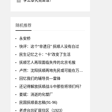
李云泰究竟是谁？
随机推荐
永安桥
快评：这个“非遗日” 抚顺人没有白过
民生记忆之十：“卡”改变了生活
抚顺艺人再现面临失传的北京毛猴
卢然：沈阳抚顺两地先民或可能在万年以前就产生了某种交互？
回忆我们的辅导员—雷锋
还记得解放抚顺战斗中那些将领们吗？
姜斌：消逝的化塑厂
民国抚顺县志稿(91-96)
老虎台坑矿居住区（1923）