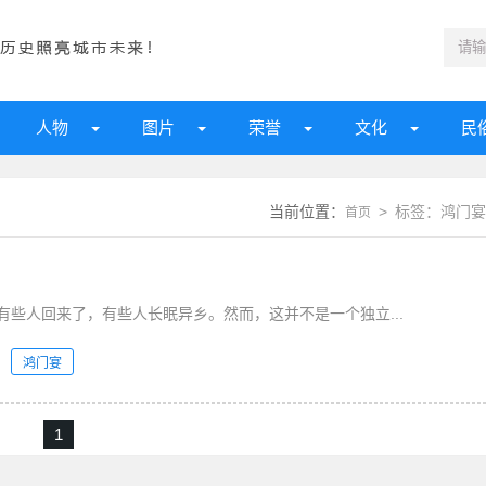
人物
图片
荣誉
文化
民
当前位置：
> 标签：鸿门宴
首页
些人回来了，有些人长眠异乡。然而，这并不是一个独立...
鸿门宴
1