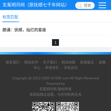
玄菟明月网（原抚顺七千年网站）
搜索
标签匹配
朗诵：抚顺，灿烂的星座
1
联系我们
-
网站合作
-
关于我们
-
网站地图
-
给我留言
-
投稿
中心
-
申请专栏
-
手机访问
Copyright @ 2012-2020 fs7000.com All Right Reserved
Powered by
玄菟明月网 版权所有
本网站独立运营，与任何机构无关