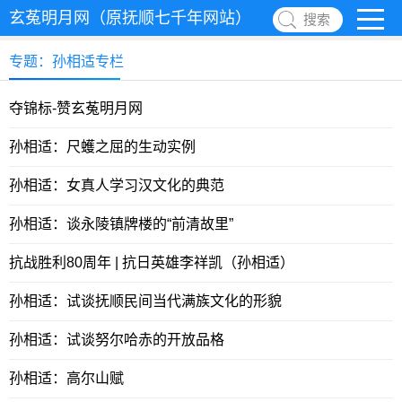
玄菟明月网（原抚顺七千年网站）
搜索
专题：孙相适专栏
夺锦标-赞玄菟明月网
孙相适：尺蠖之屈的生动实例
孙相适：女真人学习汉文化的典范
孙相适：谈永陵镇牌楼的“前清故里”
抗战胜利80周年 | 抗日英雄李祥凯（孙相适）
孙相适：试谈抚顺民间当代满族文化的形貌
孙相适：试谈努尔哈赤的开放品格
孙相适：高尔山赋